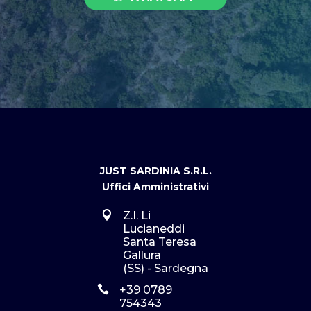
JUST SARDINIA S.R.L.
Uffici Amministrativi

Z.I. Li
Lucianeddi
Santa Teresa
Gallura
(SS) - Sardegna

+39 0789
754343